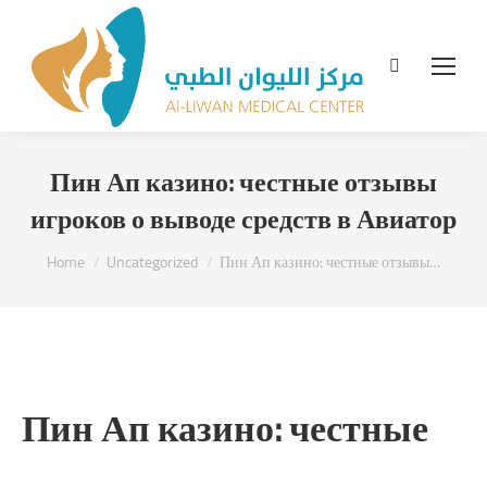
Search:
Пин Ап казино: честные отзывы
игроков о выводе средств в Авиатор
You are here:
Home
Uncategorized
Пин Ап казино: честные отзывы…
Пин Ап казино: честные