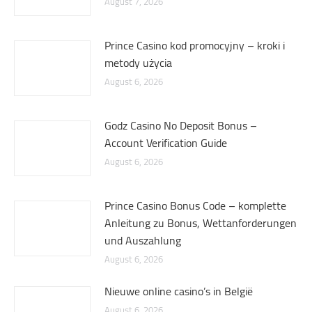
August 7, 2026
Prince Casino kod promocyjny – kroki i
metody użycia
August 6, 2026
Godz Casino No Deposit Bonus –
Account Verification Guide
August 6, 2026
Prince Casino Bonus Code – komplette
Anleitung zu Bonus, Wettanforderungen
und Auszahlung
August 6, 2026
Nieuwe online casino’s in België
August 6, 2026