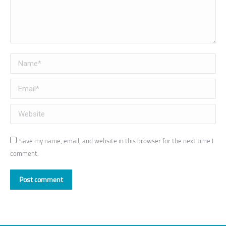
Name *
Email *
Website
Save my name, email, and website in this browser for the next time I
comment.
Post comment