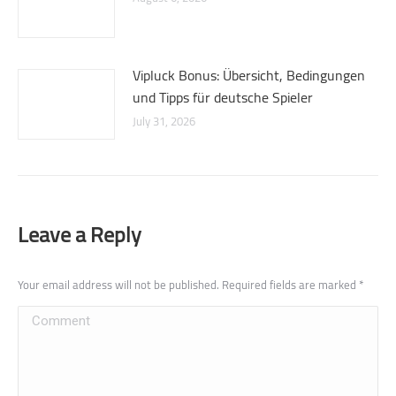
Vipluck Bonus: Übersicht, Bedingungen
und Tipps für deutsche Spieler
July 31, 2026
Leave a Reply
Your email address will not be published. Required fields are marked
*
Comment