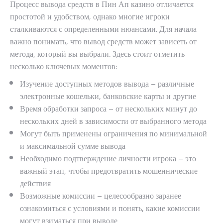
Процесс вывода средств в Пин Ап казино отличается
простотой и удобством, однако многие игроки
сталкиваются с определенными нюансами. Для начала
важно понимать, что вывод средств может зависеть от
метода, который вы выбрали. Здесь стоит отметить
несколько ключевых моментов:
Изучение доступных методов вывода – различные
электронные кошельки, банковские карты и другие
Время обработки запроса – от нескольких минут до
нескольких дней в зависимости от выбранного метода
Могут быть применены ограничения по минимальной
и максимальной сумме вывода
Необходимо подтверждение личности игрока – это
важный этап, чтобы предотвратить мошеннические
действия
Возможные комиссии – целесообразно заранее
ознакомиться с условиями и понять, какие комиссии
могут взиматься при выводе