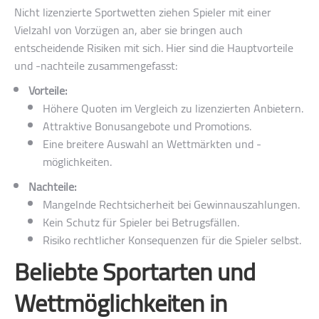
Nicht lizenzierte Sportwetten ziehen Spieler mit einer
Vielzahl von Vorzügen an, aber sie bringen auch
entscheidende Risiken mit sich. Hier sind die Hauptvorteile
und -nachteile zusammengefasst:
Vorteile:
Höhere Quoten im Vergleich zu lizenzierten Anbietern.
Attraktive Bonusangebote und Promotions.
Eine breitere Auswahl an Wettmärkten und -
möglichkeiten.
Nachteile:
Mangelnde Rechtsicherheit bei Gewinnauszahlungen.
Kein Schutz für Spieler bei Betrugsfällen.
Risiko rechtlicher Konsequenzen für die Spieler selbst.
Beliebte Sportarten und
Wettmöglichkeiten in