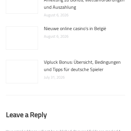
und Auszahlung
August 6, 2026
Nieuwe online casino’s in België
August 6, 2026
Vipluck Bonus: Übersicht, Bedingungen
und Tipps für deutsche Spieler
July 31, 2026
Leave a Reply