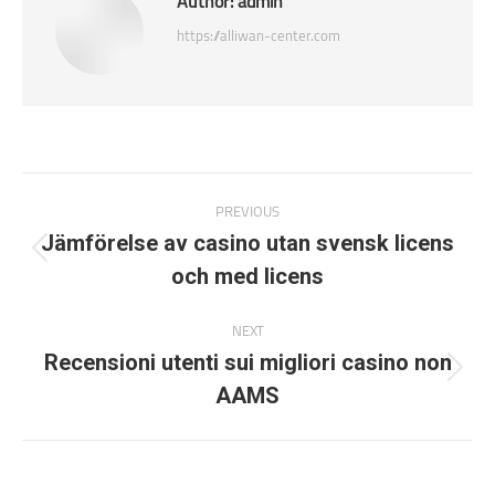
Author:
admin
https://alliwan-center.com
Post
PREVIOUS
navigation
Jämförelse av casino utan svensk licens
Previous
och med licens
post:
NEXT
Recensioni utenti sui migliori casino non
Next
AAMS
post: