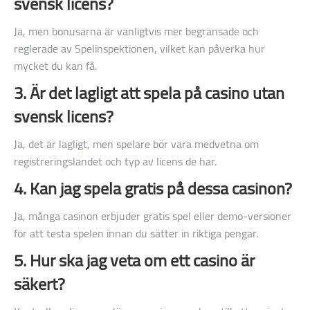
svensk licens?
Ja, men bonusarna är vanligtvis mer begränsade och
reglerade av Spelinspektionen, vilket kan påverka hur
mycket du kan få.
3. Är det lagligt att spela på casino utan
svensk licens?
Ja, det är lagligt, men spelare bör vara medvetna om
registreringslandet och typ av licens de har.
4. Kan jag spela gratis på dessa casinon?
Ja, många casinon erbjuder gratis spel eller demo-versioner
för att testa spelen innan du sätter in riktiga pengar.
5. Hur ska jag veta om ett casino är
säkert?