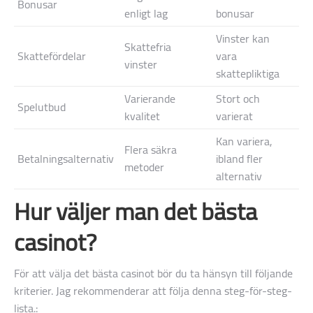
Bonusar
enligt lag
bonusar
Vinster kan
Skattefria
Skattefördelar
vara
vinster
skattepliktiga
Varierande
Stort och
Spelutbud
kvalitet
varierat
Kan variera,
Flera säkra
Betalningsalternativ
ibland fler
metoder
alternativ
Hur väljer man det bästa
casinot?
För att välja det bästa casinot bör du ta hänsyn till följande
kriterier. Jag rekommenderar att följa denna steg-för-steg-
lista.: