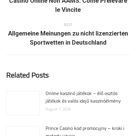
navigation
Casino Online Non AAMS: Come Prelevare
Previous
le Vincite
post:
NEXT
Allgemeine Meinungen zu nicht lizenzierten
Next
Sportwetten in Deutschland
post:
Related Posts
Online kaszinó játékok – élő osztós
játékok és valós idejű kaszinóélmény
August 7, 2026
Prince Casino kod promocyjny – kroki i
metody użycia