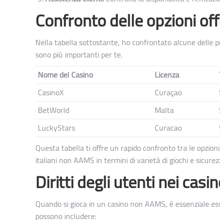
Confronto delle opzioni off
Nella tabella sottostante, ho confrontato alcune delle pi
sono più importanti per te.
Nome del Casino
Licenza
CasinoX
Curaçao
BetWorld
Malta
LuckyStars
Curacao
Questa tabella ti offre un rapido confronto tra le opzi
italiani non AAMS in termini di varietà di giochi e sicure
Diritti degli utenti nei cas
Quando si gioca in un casino non AAMS, è essenziale essere
possono includere: