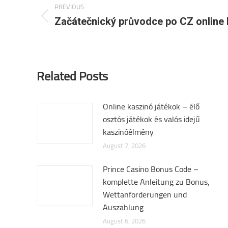
PREVIOUS
navigation
Previous
Začátečnický průvodce po CZ online
post:
Related Posts
Online kaszinó játékok – élő
osztós játékok és valós idejű
kaszinóélmény
August 7, 2026
Prince Casino Bonus Code –
komplette Anleitung zu Bonus,
Wettanforderungen und
Auszahlung
August 6, 2026