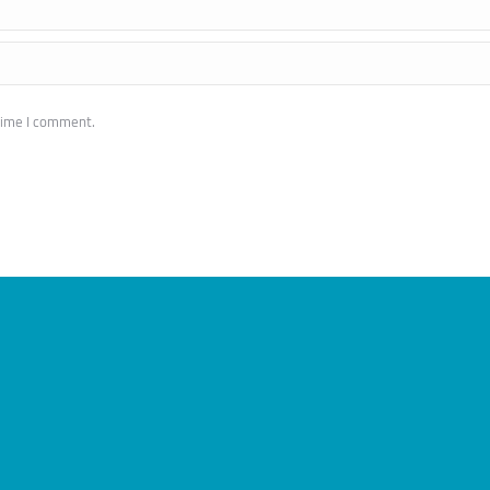
 time I comment.