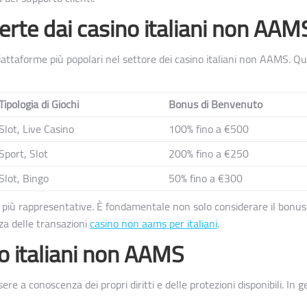
erte dai casino italiani non AAM
attaforme più popolari nel settore dei casino italiani non AAMS. Que
Tipologia di Giochi
Bonus di Benvenuto
Slot, Live Casino
100% fino a €500
Sport, Slot
200% fino a €250
Slot, Bingo
50% fino a €300
oni più rappresentative. È fondamentale non solo considerare il bon
zza delle transazioni
casino non aams per italiani
.
ino italiani non AAMS
 a conoscenza dei propri diritti e delle protezioni disponibili. In gen