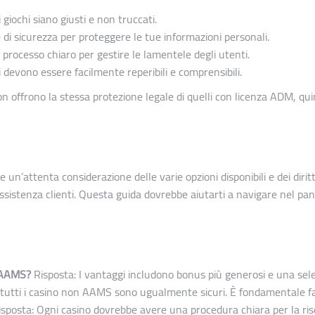
giochi siano giusti e non truccati.
e di sicurezza per proteggere le tue informazioni personali.
rocesso chiaro per gestire le lamentele degli utenti.
i devono essere facilmente reperibili e comprensibili.
ffrono la stessa protezione legale di quelli con licenza ADM, quindi
e un’attenta considerazione delle varie opzioni disponibili e dei diritt
 assistenza clienti. Questa guida dovrebbe aiutarti a navigare nel 
n AAMS?
Risposta: I vantaggi includono bonus più generosi e una selez
tutti i casino non AAMS sono ugualmente sicuri. È fondamentale far
sposta: Ogni casino dovrebbe avere una procedura chiara per la riso