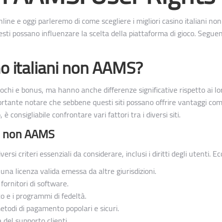
line e oggi parleremo di come scegliere i migliori casino italiani 
questi possano influenzare la scelta della piattaforma di gioco. Segu
ino italiani non AAMS?
chi e bonus, ma hanno anche differenze significative rispetto ai lo
rtante notare che sebbene questi siti possano offrire vantaggi come b
 consigliabile confrontare vari fattori tra i diversi siti.
ani non AAMS
si criteri essenziali da considerare, inclusi i diritti degli utenti. Ec
 una licenza valida emessa da altre giurisdizioni.
 fornitori di software.
 e i programmi di fedeltà.
metodi di pagamento popolari e sicuri.
a del supporto clienti.