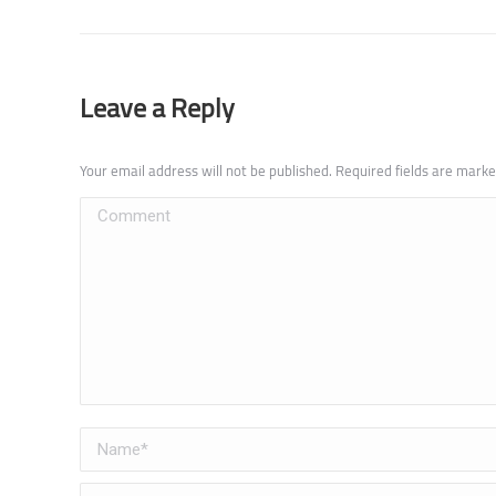
Leave a Reply
Your email address will not be published. Required fields are mark
Comment
Name *