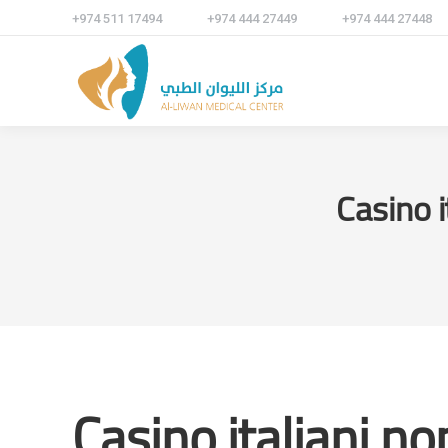
+974 511 17494
+974 444 27449
+974 444 27448
Casino 
Casino italiani n