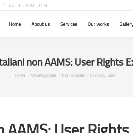
Sat – Thu 9 AM – 9 PM
Home
About us
Services
Our works
Galler
italiani non AAMS: User Rights E
You are here:
Home
Uncategorized
Casino italiani non AAMS: User…
on AAMS: User Rights