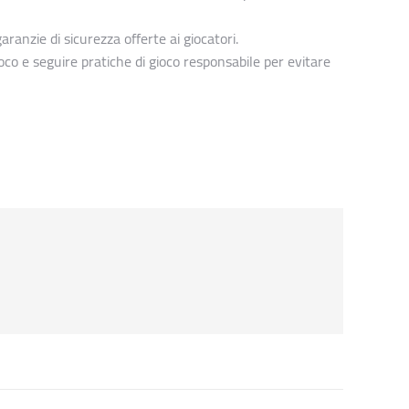
ranzie di sicurezza offerte ai giocatori.
co e seguire pratiche di gioco responsabile per evitare