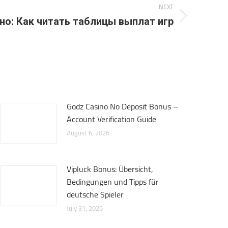
NEXT
ино: Как читать таблицы выплат игр
Godz Casino No Deposit Bonus –
Account Verification Guide
August 6, 2026
Vipluck Bonus: Übersicht,
Bedingungen und Tipps für
deutsche Spieler
July 31, 2026