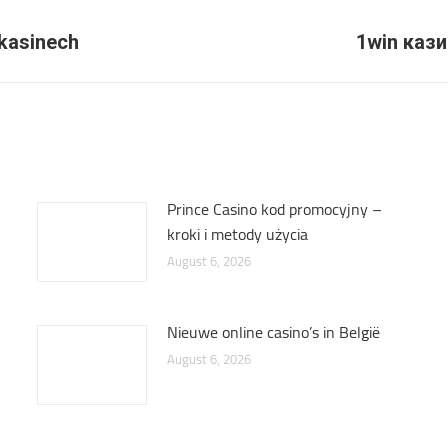
Next
 kasinech
1win каз
post:
Prince Casino kod promocyjny –
kroki i metody użycia
August 6, 2026
Nieuwe online casino’s in België
August 6, 2026