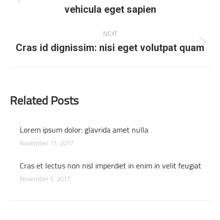
Previous
vehicula eget sapien
post:
NEXT
Next
Cras id dignissim: nisi eget volutpat quam
post:
Related Posts
Lorem ipsum dolor: glavrida amet nulla
November 11, 2017
Cras et lectus non nisl imperdiet in enim in velit feugiat
November 5, 2017