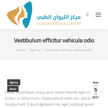
Search:
Vestibulum efficitur vehicula odio
You are here:
Home
Agency
Vestibulum efficitur vehicula odio
Agency
Nov
News
5
Donec scelerisque neque ante. Donec blandit eget magna id
finibus. In tellus nunc, malesuada at enim nec, placerat
2017
tincidunt elit. Cras id dignissim nisi, eget volutpat quam.