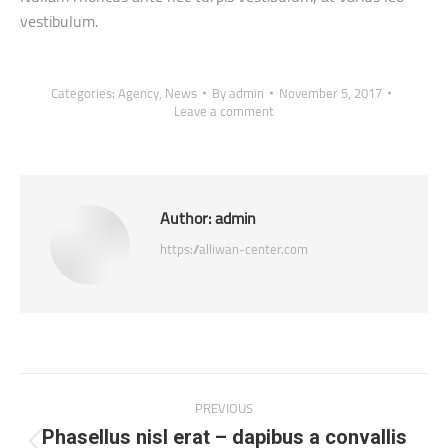
vestibulum.
Categories:
Agency
,
News
By
admin
November 5, 2017
Leave a comment
Author:
admin
https://alliwan-center.com
Post
PREVIOUS
navigation
Phasellus nisl erat – dapibus a convallis