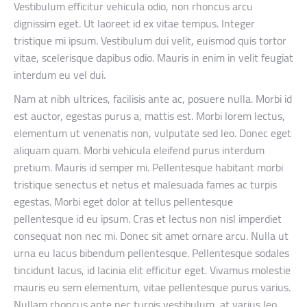
Vestibulum efficitur vehicula odio, non rhoncus arcu
dignissim eget. Ut laoreet id ex vitae tempus. Integer
tristique mi ipsum. Vestibulum dui velit, euismod quis tortor
vitae, scelerisque dapibus odio. Mauris in enim in velit feugiat
interdum eu vel dui.
Nam at nibh ultrices, facilisis ante ac, posuere nulla. Morbi id
est auctor, egestas purus a, mattis est. Morbi lorem lectus,
elementum ut venenatis non, vulputate sed leo. Donec eget
aliquam quam. Morbi vehicula eleifend purus interdum
pretium. Mauris id semper mi. Pellentesque habitant morbi
tristique senectus et netus et malesuada fames ac turpis
egestas. Morbi eget dolor at tellus pellentesque
pellentesque id eu ipsum. Cras et lectus non nisl imperdiet
consequat non nec mi. Donec sit amet ornare arcu. Nulla ut
urna eu lacus bibendum pellentesque. Pellentesque sodales
tincidunt lacus, id lacinia elit efficitur eget. Vivamus molestie
mauris eu sem elementum, vitae pellentesque purus varius.
Nullam rhoncus ante nec turpis vestibulum, at varius leo